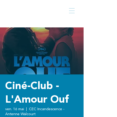
Centre culturel
Walcourt
de
Ciné-Club -
L'Amour Ouf
ven. 16 mai
  |  
CEC Incandescence -
Antenne Walcourt