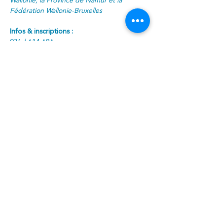
Wallonie, la Province de Namur et la 
Fédération Wallonie-Bruxelles
Infos & inscriptions :
071 / 614 686
info@centreculturelwalcourt.be
centreculturelwalcourt.be/agenda
OU ICI