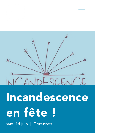
Centre culturel
Walcourt
de
Incandescence
en fête !
sam. 14 juin
  |  
Florennes