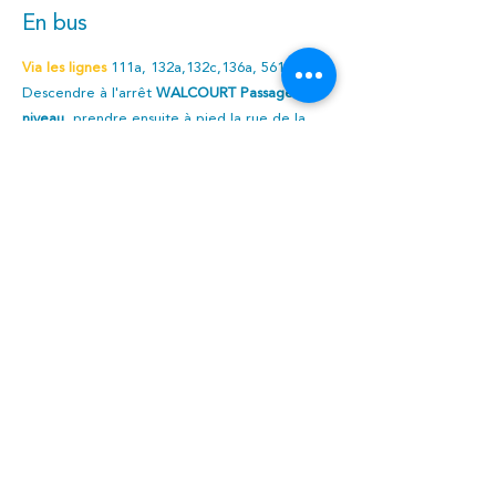
En bus
Via les lignes
111a, 132a,132c,136a, 561, Rbus
Descendre à l'arrêt
WALCOURT
Passage à
niveau
, p
rendre ensuite à pied la rue de la
Station vers le Centre-Ville, passer le pont de
l'Eau d'Yves. Le CCW se trouve à droite en bas
de la Rue de la Montagne.