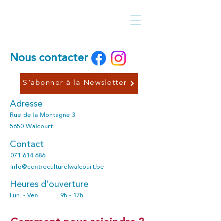
Centre culturel
Walcourt
de
Nous contacter
S'abonner à la Newsletter
Adresse
Rue de la Montagne 3
5650 Walcourt
Contact
071 614 686
info@centreculturelwalcourt.be
Heures d'ouverture
Lun. - Ven.
9h - 17h