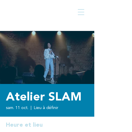
Centre culturel
Walcourt
de
Atelier SLAM
sam. 11 oct.
  |  
Lieu à définir
Heure et lieu