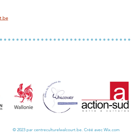
t.be
Nos partenaires institutionnels
© 2023 par centreculturelwalcourt.be. Créé avec Wix.com