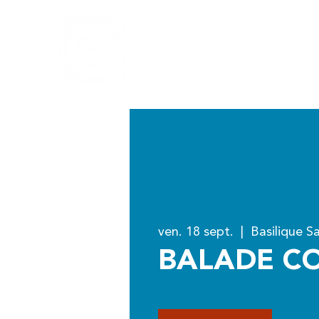
Centre culturel
Walcourt
de
ven. 18 sept.
  |  
Basilique S
BALADE C