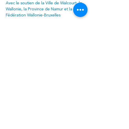
Avec le soutien de la Ville de Walcourt, la 
Wallonie, la Province de Namur et la 
Fédération Wallonie-Bruxelles
Infos & inscriptions :
071 / 614 686
info@centreculturelwalcourt.be
Ou 
en cliquant ici