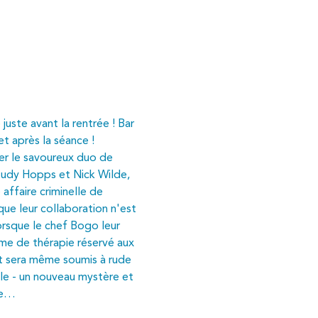
 juste avant la rentrée ! Bar 
t après la séance ! 
 le savoureux duo de 
 Judy Hopps et Nick Wilde, 
 affaire criminelle de 
ue leur collaboration n'est 
lorsque le chef Bogo leur 
me de thérapie réservé aux 
at sera même soumis à rude 
lle - un nouveau mystère et 
ale…