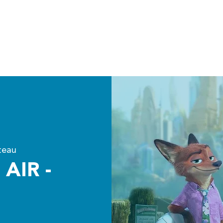
Accueil
Agenda
Nos projets
teau
 AIR -