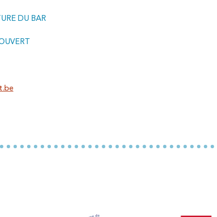
RTURE DU BAR
R OUVERT
t.be
Nos partenaires institutionnels