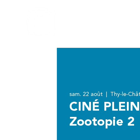
Centre culturel
Walcourt
de
sam. 22 août
  |  
Thy-le-Châ
CINÉ PLEIN
Zootopie 2