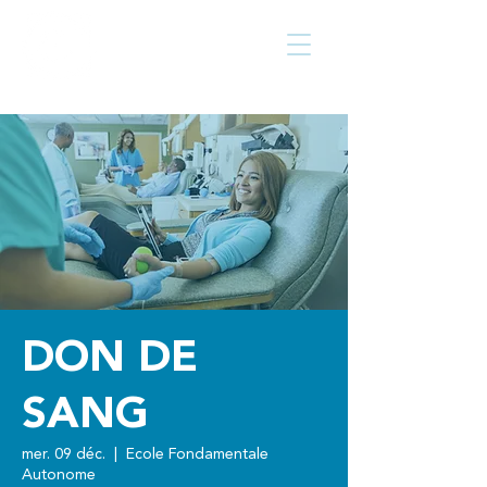
Centre culturel
Walcourt
de
DON DE
SANG
mer. 09 déc.
  |  
Ecole Fondamentale
Autonome