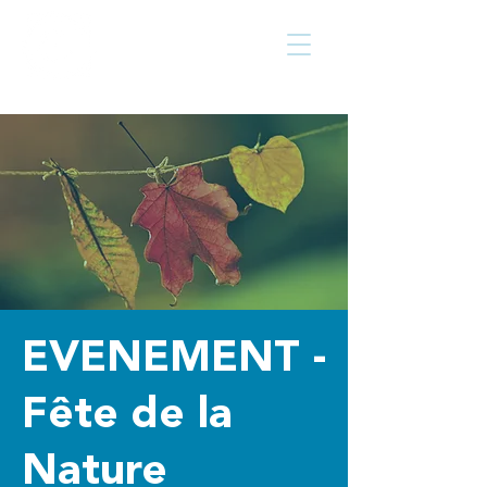
Centre culturel
Walcourt
de
EVENEMENT -
Fête de la
Nature