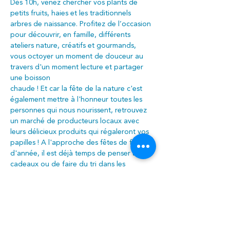
Dès 10h, venez chercher vos plants de 
petits fruits, haies et les traditionnels 
arbres de naissance. Profitez de l’occasion 
pour découvrir, en famille, différents 
ateliers nature, créatifs et gourmands, 
vous octoyer un moment de douceur au 
travers d'un moment lecture et partager 
une boisson
chaude ! Et car la fête de la nature c'est 
également mettre à l'honneur toutes les 
personnes qui nous nourissent, retrouvez 
un marché de producteurs locaux avec 
leurs délicieux produits qui régaleront vos 
papilles ! A l'approche des fêtes de fin 
d'année, il est déjà temps de penser aux 
cadeaux ou de faire du tri dans les 
armoires, mais toujours dans le respect de 
l'environnement ! Le PCS, le PAC et le 
CEPAG organisent une gratiferia de jouet : 
vous pouvez donner, vous pouvez 
prendre, vous pouvez faire les deux, et 
tout cela gratuitement !