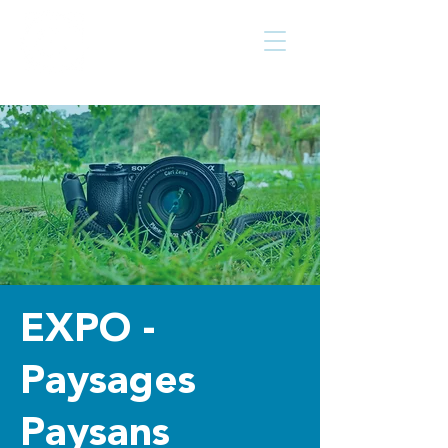
Centre culturel
Walcourt
de
EXPO -
Paysages
Paysans