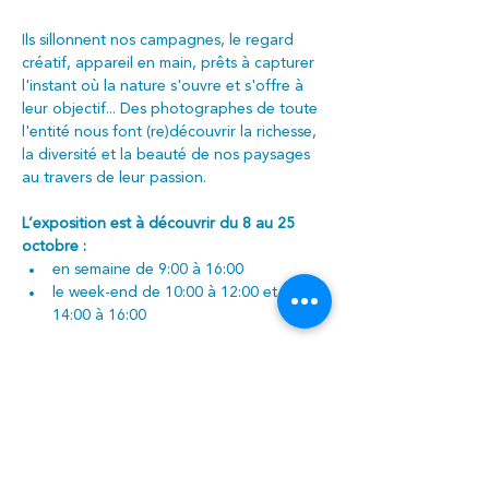
Ils sillonnent nos campagnes, le regard 
créatif, appareil en main, prêts à capturer 
l'instant où la nature s'ouvre et s'offre à 
leur objectif... Des photographes de toute 
l'entité nous font (re)découvrir la richesse, 
la diversité et la beauté de nos paysages 
au travers de leur passion.
L’exposition est à découvrir du 8 au 25 
octobre :
en semaine de 9:00 à 16:00
le week-end de 10:00 à 12:00 et de 
14:00 à 16:00 
Vernissage le jeudi 8 octobre à 
19:00, sur réservation
Organisé par la Comission Art & Expo du 
Centre culturel et le CEC Incandescence