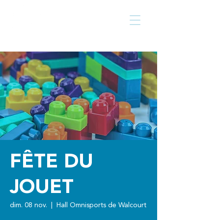
Centre culturel
Walcourt
de
FÊTE DU
JOUET
dim. 08 nov.
  |  
Hall Omnisports de Walcourt