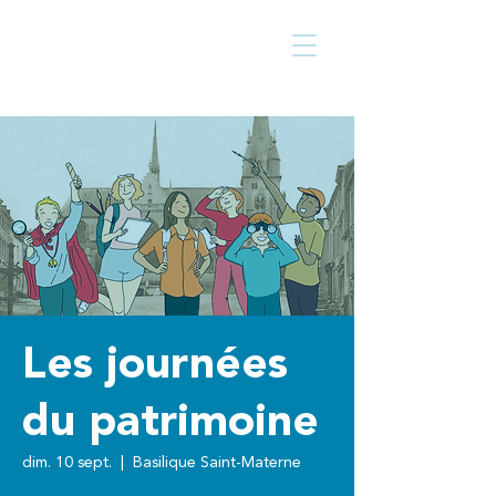
Centre culturel
Walcourt
de
Les journées
du patrimoine
dim. 10 sept.
  |  
Basilique Saint-Materne